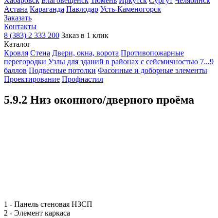
Хабаровск
Благовещенск
Тюмень
Иркутск
Сургут
Челябинск
Астана
Караганда
Павлодар
Усть-Каменогорск
Заказать
Контакты
8 (383) 2 333 200
Заказ в 1 клик
Каталог
Кровля
Cтена
Двери, окна, ворота
Противопожарные
перегородки
Узлы для зданий в районах с сейсмичностью 7...9
баллов
Подвесные потолки
Фасонные и доборные элементы
Проектирование
Профнастил
5.9.2 Низ оконного/дверного проёма
1 - Панель стеновая НЗСП
2 - Элемент каркаса