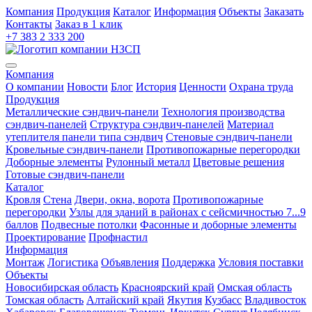
Компания
Продукция
Каталог
Информация
Объекты
Заказать
Контакты
Заказ в 1 клик
+7 383 2 333 200
Компания
О компании
Новости
Блог
История
Ценности
Охрана труда
Продукция
Металлические сэндвич-панели
Технология производства
сэндвич-панелей
Структура сэндвич-панелей
Материал
утеплителя панели типа сэндвич
Стеновые сэндвич-панели
Кровельные сэндвич-панели
Противопожарные перегородки
Доборные элементы
Рулонный металл
Цветовые решения
Готовые сэндвич-панели
Каталог
Кровля
Cтена
Двери, окна, ворота
Противопожарные
перегородки
Узлы для зданий в районах с сейсмичностью 7...9
баллов
Подвесные потолки
Фасонные и доборные элементы
Проектирование
Профнастил
Информация
Монтаж
Логистика
Объявления
Поддержка
Условия поставки
Объекты
Новосибирская область
Красноярский край
Омская область
Томская область
Алтайский край
Якутия
Кузбасс
Владивосток