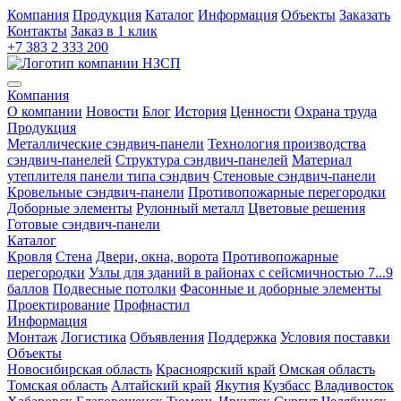
Компания
Продукция
Каталог
Информация
Объекты
Заказать
Контакты
Заказ в 1 клик
+7 383 2 333 200
Компания
О компании
Новости
Блог
История
Ценности
Охрана труда
Продукция
Металлические сэндвич-панели
Технология производства
сэндвич-панелей
Структура сэндвич-панелей
Материал
утеплителя панели типа сэндвич
Стеновые сэндвич-панели
Кровельные сэндвич-панели
Противопожарные перегородки
Доборные элементы
Рулонный металл
Цветовые решения
Готовые сэндвич-панели
Каталог
Кровля
Cтена
Двери, окна, ворота
Противопожарные
перегородки
Узлы для зданий в районах с сейсмичностью 7...9
баллов
Подвесные потолки
Фасонные и доборные элементы
Проектирование
Профнастил
Информация
Монтаж
Логистика
Объявления
Поддержка
Условия поставки
Объекты
Новосибирская область
Красноярский край
Омская область
Томская область
Алтайский край
Якутия
Кузбасс
Владивосток