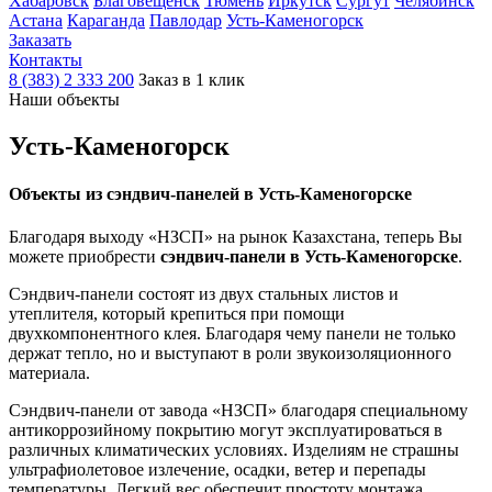
Хабаровск
Благовещенск
Тюмень
Иркутск
Сургут
Челябинск
Астана
Караганда
Павлодар
Усть-Каменогорск
Заказать
Контакты
8 (383) 2 333 200
Заказ в 1 клик
Наши объекты
Усть-Каменогорск
Объекты из сэндвич-панелей в Усть-Каменогорске
Благодаря выходу «НЗСП» на рынок Казахстана, теперь Вы
можете приобрести
сэндвич-панели в Усть-Каменогорске
.
Сэндвич-панели состоят из двух стальных листов и
утеплителя, который крепиться при помощи
двухкомпонентного клея. Благодаря чему панели не только
держат тепло, но и выступают в роли звукоизоляционного
материала.
Сэндвич-панели от завода «НЗСП» благодаря специальному
антикоррозийному покрытию могут эксплуатироваться в
различных климатических условиях. Изделиям не страшны
ультрафиолетовое излечение, осадки, ветер и перепады
температуры. Легкий вес обеспечит простоту монтажа