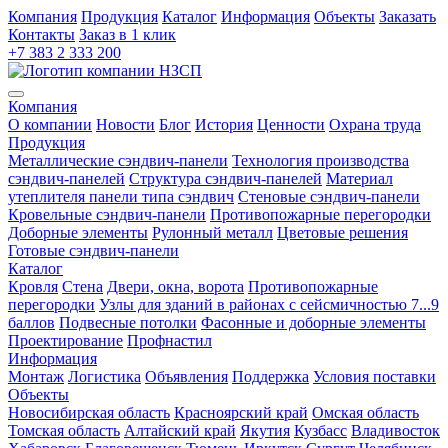
Компания
Продукция
Каталог
Информация
Объекты
Заказать
Контакты
Заказ в 1 клик
+7 383 2 333 200
Компания
О компании
Новости
Блог
История
Ценности
Охрана труда
Продукция
Металлические сэндвич-панели
Технология производства
сэндвич-панелей
Структура сэндвич-панелей
Материал
утеплителя панели типа сэндвич
Стеновые сэндвич-панели
Кровельные сэндвич-панели
Противопожарные перегородки
Доборные элементы
Рулонный металл
Цветовые решения
Готовые сэндвич-панели
Каталог
Кровля
Cтена
Двери, окна, ворота
Противопожарные
перегородки
Узлы для зданий в районах с сейсмичностью 7...9
баллов
Подвесные потолки
Фасонные и доборные элементы
Проектирование
Профнастил
Информация
Монтаж
Логистика
Объявления
Поддержка
Условия поставки
Объекты
Новосибирская область
Красноярский край
Омская область
Томская область
Алтайский край
Якутия
Кузбасс
Владивосток