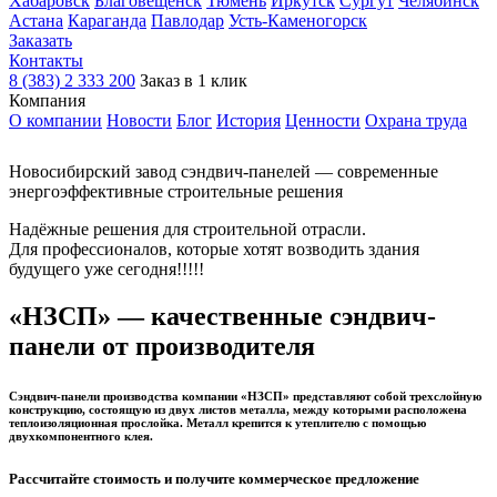
Хабаровск
Благовещенск
Тюмень
Иркутск
Сургут
Челябинск
Астана
Караганда
Павлодар
Усть-Каменогорск
Заказать
Контакты
8 (383) 2 333 200
Заказ в 1 клик
Компания
О компании
Новости
Блог
История
Ценности
Охрана труда
Новосибирский завод сэндвич-панелей
— современные
энергоэффективные строительные решения
Надёжные решения для строительной отрасли.
Для профессионалов, которые хотят возводить здания
будущего уже сегодня!!!!!
«НЗСП» — качественные сэндвич-
панели от производителя
Сэндвич-панели производства компании «НЗСП» представляют собой трехслойную
конструкцию, состоящую из двух листов металла, между которыми расположена
теплоизоляционная прослойка. Металл крепится к утеплителю с помощью
двухкомпонентного клея.
Рассчитайте стоимость и получите коммерческое предложение