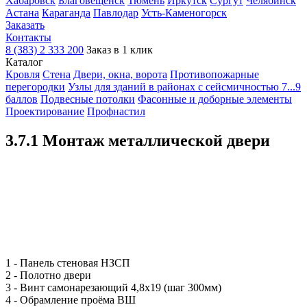
Хабаровск
Благовещенск
Тюмень
Иркутск
Сургут
Челябинск
Астана
Караганда
Павлодар
Усть-Каменогорск
Заказать
Контакты
8 (383) 2 333 200
Заказ в 1 клик
Каталог
Кровля
Cтена
Двери, окна, ворота
Противопожарные
перегородки
Узлы для зданий в районах с сейсмичностью 7...9
баллов
Подвесные потолки
Фасонные и доборные элементы
Проектирование
Профнастил
3.7.1 Монтаж металлической двери
1 - Панель стеновая НЗСП
2 - Полотно двери
3 - Винт самонарезающий 4,8х19 (шаг 300мм)
4 - Обрамление проёма ВШ