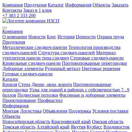
Компания
Продукция
Каталог
Информация
Объекты
Заказать
Контакты
Заказ в 1 клик
+7 383 2 333 200
Компания
О компании
Новости
Блог
История
Ценности
Охрана труда
Продукция
Металлические сэндвич-панели
Технология производства
сэндвич-панелей
Структура сэндвич-панелей
Материал
утеплителя панели типа сэндвич
Стеновые сэндвич-панели
Кровельные сэндвич-панели
Противопожарные перегородки
Доборные элементы
Рулонный металл
Цветовые решения
Готовые сэндвич-панели
Каталог
Кровля
Cтена
Двери, окна, ворота
Противопожарные
перегородки
Узлы для зданий в районах с сейсмичностью 7...9
баллов
Подвесные потолки
Фасонные и доборные элементы
Проектирование
Профнастил
Информация
Монтаж
Логистика
Объявления
Поддержка
Условия поставки
Объекты
Новосибирская область
Красноярский край
Омская область
Томская область
Алтайский край
Якутия
Кузбасс
Владивосток