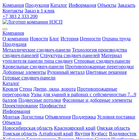
Компания
Продукция
Каталог
Информация
Объекты
Заказать
Контакты
Заказ в 1 клик
+7 383 2 333 200
Компания
О компании
Новости
Блог
История
Ценности
Охрана труда
Продукция
Металлические сэндвич-панели
Технология производства
сэндвич-панелей
Структура сэндвич-панелей
Материал
утеплителя панели типа сэндвич
Стеновые сэндвич-панели
Кровельные сэндвич-панели
Противопожарные перегородки
Доборные элементы
Рулонный металл
Цветовые решения
Готовые сэндвич-панели
Каталог
Кровля
Cтена
Двери, окна, ворота
Противопожарные
перегородки
Узлы для зданий в районах с сейсмичностью 7...9
баллов
Подвесные потолки
Фасонные и доборные элементы
Проектирование
Профнастил
Информация
Монтаж
Логистика
Объявления
Поддержка
Условия поставки
Объекты
Новосибирская область
Красноярский край
Омская область
Томская область
Алтайский край
Якутия
Кузбасс
Владивосток