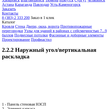
Хабаровск
Благовещенск
Тюмень
Иркутск
Сургут
Челябинск
Астана
Караганда
Павлодар
Усть-Каменогорск
Заказать
Контакты
8 (383) 2 333 200
Заказ в 1 клик
Каталог
Кровля
Cтена
Двери, окна, ворота
Противопожарные
перегородки
Узлы для зданий в районах с сейсмичностью 7...9
баллов
Подвесные потолки
Фасонные и доборные элементы
Проектирование
Профнастил
2.2.2 Наружный угол/вертикальная
раскладка
1 - Панель стеновая НЗСП
2 - Элемент каркаса