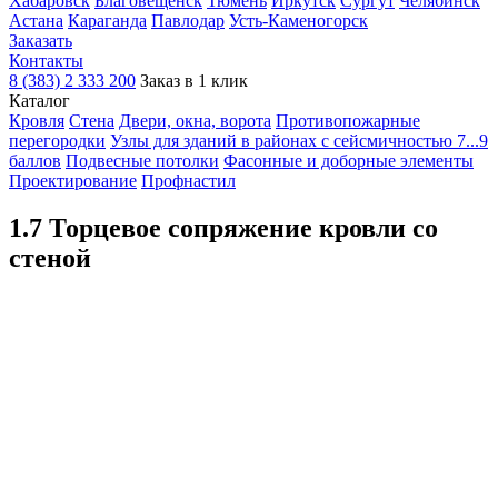
Хабаровск
Благовещенск
Тюмень
Иркутск
Сургут
Челябинск
Астана
Караганда
Павлодар
Усть-Каменогорск
Заказать
Контакты
8 (383) 2 333 200
Заказ в 1 клик
Каталог
Кровля
Cтена
Двери, окна, ворота
Противопожарные
перегородки
Узлы для зданий в районах с сейсмичностью 7...9
баллов
Подвесные потолки
Фасонные и доборные элементы
Проектирование
Профнастил
1.7 Торцевое сопряжение кровли со
стеной