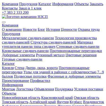
Компания
Продукция
Каталог
Информация
Объекты
Заказать
Контакты
Заказ в 1 клик
+7 383 2 333 200
Компания
О компании
Новости
Блог
История
Ценности
Охрана труда
Продукция
Металлические сэндвич-панели
Технология производства
сэндвич-панелей
Структура сэндвич-панелей
Материал
утеплителя панели типа сэндвич
Стеновые сэндвич-панели
Кровельные сэндвич-панели
Противопожарные перегородки
Доборные элементы
Рулонный металл
Цветовые решения
Готовые сэндвич-панели
Каталог
Кровля
Cтена
Двери, окна, ворота
Противопожарные
перегородки
Узлы для зданий в районах с сейсмичностью 7...9
баллов
Подвесные потолки
Фасонные и доборные элементы
Проектирование
Профнастил
Информация
Монтаж
Логистика
Объявления
Поддержка
Условия поставки
Объекты
Новосибирская область
Красноярский край
Омская область
Томская область
Алтайский край
Якутия
Кузбасс
Владивосток