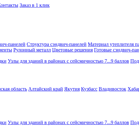
Контакты
Заказ в 1 клик
вич-панелей
Структура сэндвич-панелей
Материал утеплителя п
менты
Рулонный металл
Цветовые решения
Готовые сэндвич-па
дки
Узлы для зданий в районах с сейсмичностью 7...9 баллов
Под
ская область
Алтайский край
Якутия
Кузбасс
Владивосток
Хаба
дки
Узлы для зданий в районах с сейсмичностью 7...9 баллов
Под