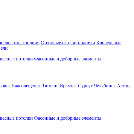
анели типа сэндвич
Стеновые сэндвич-панели
Кровельные
нели
весные потолки
Фасонные и доборные элементы
ровск
Благовещенск
Тюмень
Иркутск
Сургут
Челябинск
Астана
весные потолки
Фасонные и доборные элементы