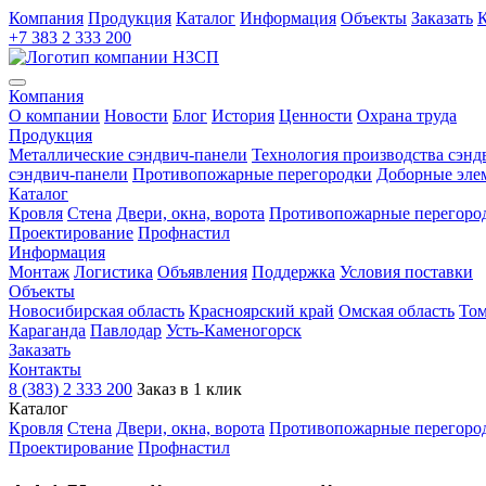
Компания
Продукция
Каталог
Информация
Объекты
Заказать
+7 383 2 333 200
Компания
О компании
Новости
Блог
История
Ценности
Охрана труда
Продукция
Металлические сэндвич-панели
Технология производства сэнд
сэндвич-панели
Противопожарные перегородки
Доборные эле
Каталог
Кровля
Cтена
Двери, окна, ворота
Противопожарные перегоро
Проектирование
Профнастил
Информация
Монтаж
Логистика
Объявления
Поддержка
Условия поставки
Объекты
Новосибирская область
Красноярский край
Омская область
Том
Караганда
Павлодар
Усть-Каменогорск
Заказать
Контакты
8 (383) 2 333 200
Заказ в 1 клик
Каталог
Кровля
Cтена
Двери, окна, ворота
Противопожарные перегоро
Проектирование
Профнастил