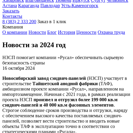
Хабаровск
Благовещенск
Тюмень
Иркутск
Сургут
Челябинск
Астана
Караганда
Павлодар
Усть-Каменогорск
Заказать
Контакты
8 (383) 2 333 200
Заказ в 1 клик
Компания
О компании
Новости
Блог
История
Ценности
Охрана труда
Новости за 2024 год
НЗСП помогает компании «Русал» обеспечивать сырьевую
безопасность страны
16 октября 2024
Новосибирский завод сэндвич-панелей
(НЗСП) участвует в
строительстве
Тайшетской анодной фабрики
(ТАФ),
амбициозном проекте компании «Русал», направленном на
импортозамещение. Начиная с 2021 года, в рамках реализации
проекта НЗСП
произвел и отгрузил более 199 000 кв.м
сэндвич-панелей и 40 000 кв.м фасонных элементов
.
Строгое соблюдение сроков производства и отгрузки, наряду
с обеспечением высокого качества поставляемых сэндвич-
панелей, позволяет вести строительство и вводить новые
объекты ТАФ в эксплуатацию точно в соответствии со
стратегическими планами «Русала».