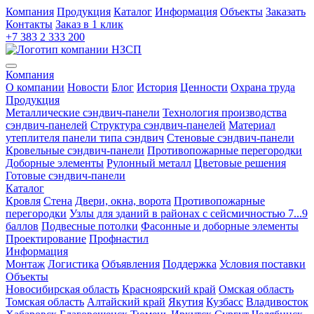
Компания
Продукция
Каталог
Информация
Объекты
Заказать
Контакты
Заказ в 1 клик
+7 383 2 333 200
Компания
О компании
Новости
Блог
История
Ценности
Охрана труда
Продукция
Металлические сэндвич-панели
Технология производства
сэндвич-панелей
Структура сэндвич-панелей
Материал
утеплителя панели типа сэндвич
Стеновые сэндвич-панели
Кровельные сэндвич-панели
Противопожарные перегородки
Доборные элементы
Рулонный металл
Цветовые решения
Готовые сэндвич-панели
Каталог
Кровля
Cтена
Двери, окна, ворота
Противопожарные
перегородки
Узлы для зданий в районах с сейсмичностью 7...9
баллов
Подвесные потолки
Фасонные и доборные элементы
Проектирование
Профнастил
Информация
Монтаж
Логистика
Объявления
Поддержка
Условия поставки
Объекты
Новосибирская область
Красноярский край
Омская область
Томская область
Алтайский край
Якутия
Кузбасс
Владивосток